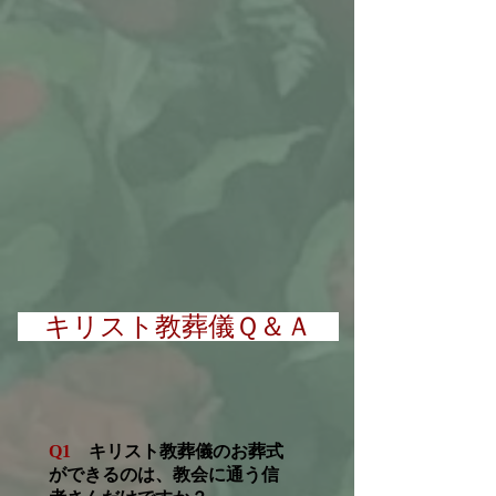
キリスト教葬儀Ｑ＆Ａ
Q1
キリスト教葬儀のお葬式
ができるのは、教会に通う信